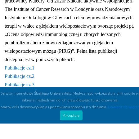
pracownicy Katedry. Od 2020r Katedra aktywnie współpracuje z
The Institute of Cancer Research w Londynie oraz Narodowym
Instytutem Onkologii w Gliwicach celem wprowadzenia nowych
terapii w walce z glejakiem wielopostaciowym tworząc projekt pt.
„Ocena odpowiedzi immunologicznej u chorych leczonych
pembrolizumabem z nowo zdiagnozowanym glejakiem
wielopostaciowym mózgu (PIRG)”. Pełna lista publikacji
dostępna jest w poniższych plikach:
Publikacje cz.1
Publikacje cz.2
Publikacje cz.3
Serwisy internetowe Śląskiego Uniwersytetu Medycznego wykorzystują pliki cookie w
zakresie niezbędnym do ich prawidłowego funkcjonowania
oraz w celu dostosowywania i poprawiania sposobu ich działania.
Dowiedz się więcej
Akceptuję