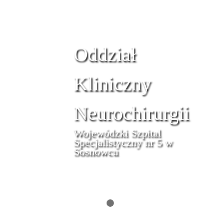
Oddział
Kliniczny
Neurochirurgii
Wojewódzki Szpital
Specjalistyczny nr 5 w
Sosnowcu