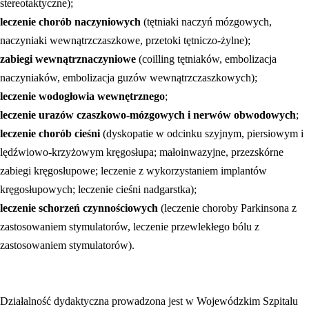
stereotaktyczne);
leczenie chorób naczyniowych
(tętniaki naczyń mózgowych,
naczyniaki wewnątrzczaszkowe, przetoki tętniczo-żylne);
zabiegi wewnątrznaczyniowe
(coilling tętniaków, embolizacja
naczyniaków, embolizacja guzów wewnątrzczaszkowych);
leczenie wodogłowia wewnętrznego
;
leczenie urazów czaszkowo-mózgowych i nerwów obwodowych
;
leczenie chorób cieśni
(dyskopatie w odcinku szyjnym, piersiowym i
lędźwiowo-krzyżowym kręgosłupa; małoinwazyjne, przezskórne
zabiegi kręgosłupowe; leczenie z wykorzystaniem implantów
kręgosłupowych; leczenie cieśni nadgarstka);
leczenie schorzeń czynnościowych
(leczenie choroby Parkinsona z
zastosowaniem stymulatorów, leczenie przewlekłego bólu z
zastosowaniem stymulatorów).
Działalność dydaktyczna prowadzona jest w Wojewódzkim Szpitalu